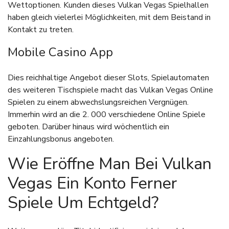
Wettoptionen. Kunden dieses Vulkan Vegas Spielhallen
haben gleich vielerlei Möglichkeiten, mit dem Beistand in
Kontakt zu treten.
Mobile Casino App
Dies reichhaltige Angebot dieser Slots, Spielautomaten
des weiteren Tischspiele macht das Vulkan Vegas Online
Spielen zu einem abwechslungsreichen Vergnügen.
Immerhin wird an die 2. 000 verschiedene Online Spiele
geboten. Darüber hinaus wird wöchentlich ein
Einzahlungsbonus angeboten.
Wie Eröffne Man Bei Vulkan
Vegas Ein Konto Ferner
Spiele Um Echtgeld?