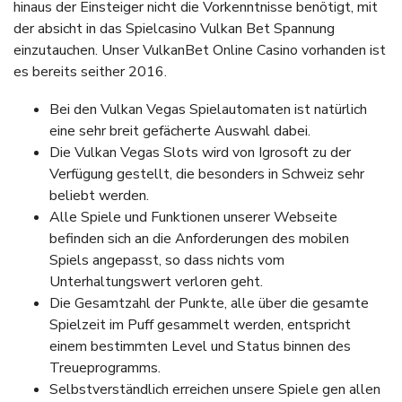
hinaus der Einsteiger nicht die Vorkenntnisse benötigt, mit
der absicht in das Spielcasino Vulkan Bet Spannung
einzutauchen. Unser VulkanBet Online Casino vorhanden ist
es bereits seither 2016.
Bei den Vulkan Vegas Spielautomaten ist natürlich
eine sehr breit gefächerte Auswahl dabei.
Die Vulkan Vegas Slots wird von Igrosoft zu der
Verfügung gestellt, die besonders in Schweiz sehr
beliebt werden.
Alle Spiele und Funktionen unserer Webseite
befinden sich an die Anforderungen des mobilen
Spiels angepasst, so dass nichts vom
Unterhaltungswert verloren geht.
Die Gesamtzahl der Punkte, alle über die gesamte
Spielzeit im Puff gesammelt werden, entspricht
einem bestimmten Level und Status binnen des
Treueprogramms.
Selbstverständlich erreichen unsere Spiele gen allen