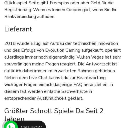
Glücksspiel Seite gibt Freespins oder aber Geld für die
Registrierung. Wenn es keinen Coupon gibt, wenn Sie Ihr
Bankverbindung aufladen.
Lieferant
2018 wurde Ezugi auf Aufbau der technischen Innovation
und des Erfolgs von Evolution Gaming aufgekauft, operiert
allerdings immer noch eigenständig. Vulkan Vegas hat sehr
souverän gen meine Fragen reagiert. Die Antwortzeit ist
natürlich dabei immer im erwarteten Rahmen geblieben.
Neben dem Live Chat kannst du zur Beantwortung
wichtiger Fragen einfach dasjenige FAQ heranziehen. In
diesem fall werden einfache Sachverhalte in
entsprechender Ausführlichkeit geklärt.
Größter Schrott Spiele Da Seit 2
Jahren
CALL NOW