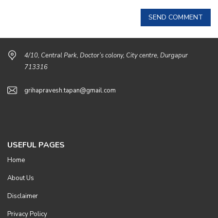
SEND COMMENT
4/10, Central Park, Doctor’s colony, City centre, Durgapur
713316
grihapravesh.tapan@gmail.com
USEFUL PAGES
Home
About Us
Disclaimer
Privacy Policy