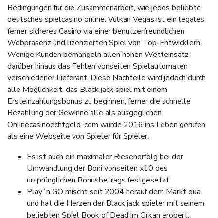
Bedingungen für die Zusammenarbeit, wie jedes beliebte
deutsches spielcasino online. Vulkan Vegas ist ein legales
ferner sicheres Casino via einer benutzerfreundlichen
Webpräsenz und lizenzierten Spiel von Top-Entwicklern.
Wenige Kunden bemängeln allen hohen Wetteinsatz
darüber hinaus das Fehlen vonseiten Spielautomaten
verschiedener Lieferant. Diese Nachteile wird jedoch durch
alle Möglichkeit, das Black jack spiel mit einem
Ersteinzahlungsbonus zu beginnen, ferner die schnelle
Bezahlung der Gewinne alle als ausgeglichen.
Onlinecasinoechtgeld. com wurde 2016 ins Leben gerufen,
als eine Webseite von Spieler für Spieler.
Es ist auch ein maximaler Riesenerfolg bei der
Umwandlung der Boni vonseiten x10 des
ursprünglichen Bonusbetrags festgesetzt.
Play´n GO mischt seit 2004 herauf dem Markt qua
und hat die Herzen der Black jack spieler mit seinem
beliebten Spiel Book of Dead im Orkan erobert.