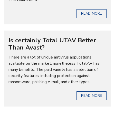
READ MORE
Is certainly Total UTAV Better
Than Avast?
There are a lot of unique antivirus applications
available on the market, nonetheless TotalAV has
many benefits. The paid variety has a selection of
security features, including protection against
ransomware, phishing e-mail, and other types...
READ MORE