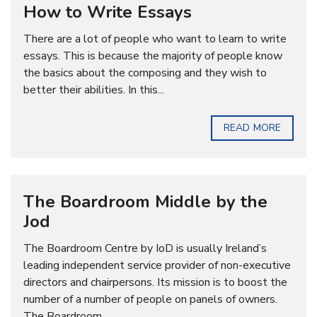
How to Write Essays
There are a lot of people who want to learn to write
essays. This is because the majority of people know
the basics about the composing and they wish to
better their abilities. In this...
READ MORE
The Boardroom Middle by the
Jod
The Boardroom Centre by IoD is usually Ireland’s
leading independent service provider of non-executive
directors and chairpersons. Its mission is to boost the
number of a number of people on panels of owners.
The Boardroom...