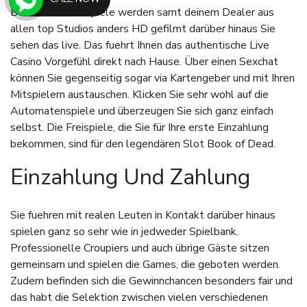
Bekannte Tischspiele werden samt deinem Dealer aus
allen top Studios anders HD gefilmt darüber hinaus Sie
sehen das live. Das fuehrt Ihnen das authentische Live
Casino Vorgefühl direkt nach Hause. Über einen Sexchat
können Sie gegenseitig sogar via Kartengeber und mit Ihren
Mitspielern austauschen. Klicken Sie sehr wohl auf die
Automatenspiele und überzeugen Sie sich ganz einfach
selbst. Die Freispiele, die Sie für Ihre erste Einzahlung
bekommen, sind für den legendären Slot Book of Dead.
Einzahlung Und Zahlung
Sie fuehren mit realen Leuten in Kontakt darüber hinaus
spielen ganz so sehr wie in jedweder Spielbank.
Professionelle Croupiers und auch übrige Gäste sitzen
gemeinsam und spielen die Games, die geboten werden.
Zudem befinden sich die Gewinnchancen besonders fair und
das habt die Selektion zwischen vielen verschiedenen